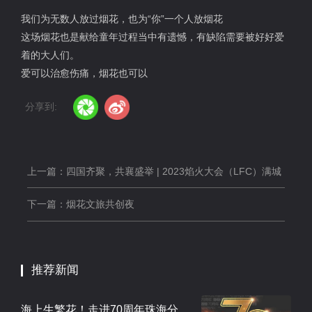
我们为无数人放过烟花，也为“你”一个人放烟花
这场烟花也是献给童年过程当中有遗憾，有缺陷需要被好好爱
着的大人们。
爱可以治愈伤痛，烟花也可以
分享到:
上一篇：四国齐聚，共襄盛举 | 2023焰火大会（LFC）满城
烟花..
下一篇：烟花文旅共创夜
推荐新闻
海上生繁花！走进70周年珠海分