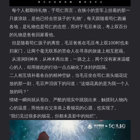
每个人都期待礼物，于苟仁而言，在狭小的货车上挂着的那一
只拨浪鼓，是他已经去世孩子的“礼物”，每天跟随着苟仁跑遍
各地，是礼物也是苟仁的念想，而对于毛豆来说，考上双百分
的礼物是爸爸回家看他。
但是随着苟仁孩子的离世，毛豆爸爸在毛豆考上双100时也未
归家门，让两个毫无联系的苦命人在寻亲的旅途上相互慰藉。
从清涧到神木，从神木再出发，一路之上，两个没有家来温暖
心的人，却用彼此的行动一点点融化了冰封的阻隔。
二人相互填补着各自的精神空缺，当毛豆坐在苟仁肩头烟花绽
放的那一刻，毛豆声泪俱下的问道：“这烟花真的是为我一个人
放的吗？”
情绪一瞬间就从苍白、严酷的现实中跳脱出来，触摸到人物内
心的温度，而他坐在父亲肩上看烟花的心愿，也实现了。
“我们见过很多的烟花，但都未及影中的灿烂”。