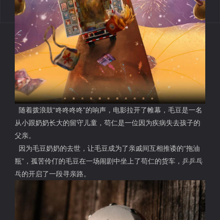
随着拨浪鼓“咚咚咚咚”的响声，电影拉开了帷幕，毛豆是一名
从小跟奶奶长大的留守儿童，苟仁是一位因为疾病失去孩子的
父亲。
因为毛豆奶奶的去世，让毛豆成为了亲戚间互相推诿的“拖油
瓶”，孤苦伶仃的毛豆在一场闹剧中坐上了苟仁的货车，乒乒乓
乓的开启了一段寻亲路。