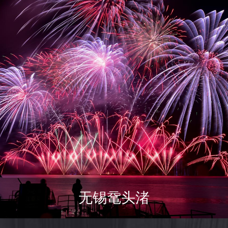
无锡鼋头渚